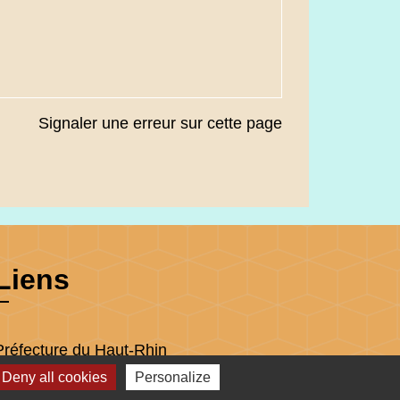
Signaler une erreur sur cette page
Liens
Préfecture du Haut-Rhin
Collectivité Européenne d'Alsace
Deny all cookies
Personalize
Région Grand Est