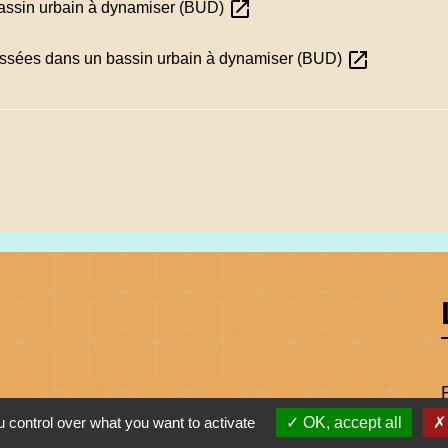
open_in_new
assin urbain à dynamiser (BUD)
open_in_new
ssées dans un bassin urbain à dynamiser (BUD)
 control over what you want to activate
OK, accept all