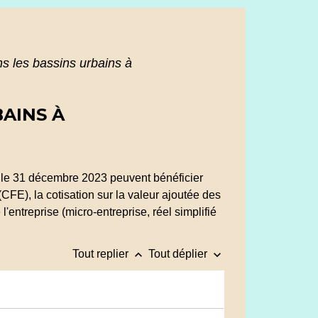
s les bassins urbains à
AINS À
 le 31 décembre 2023 peuvent bénéficier
(CFE), la cotisation sur la valeur ajoutée des
'entreprise (micro-entreprise, réel simplifié
keyboard_arrow_up
keyboard_arrow_down
Tout replier
Tout déplier