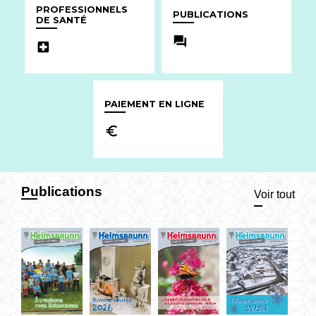
PROFESSIONNELS
PUBLICATIONS
DE SANTÉ
question_answer
local_hospital
PAIEMENT EN LIGNE
euro_symbol
Publications
Voir tout