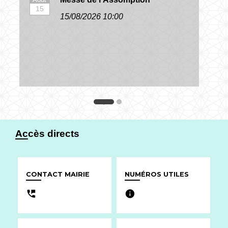
15
15/08/2026 10:00
Accès directs
CONTACT MAIRIE
NUMÉROS UTILES
perm_phone_msg
info