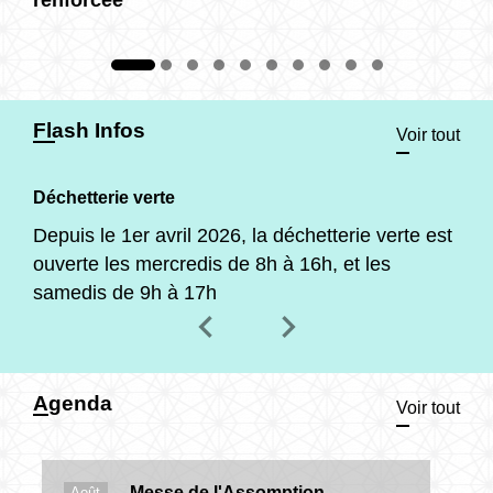
Flash Infos
Voir tout
Déchetterie verte
Depuis le 1er avril 2026, la déchetterie verte est
ouverte les mercredis de 8h à 16h, et les
samedis de 9h à 17h
chevron_left
chevron_right
Previous
Next
Agenda
Voir tout
Messe de l'Assomption
Août
Se