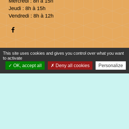
Mercredi : 8h à 15h
Jeudi : 8h à 15h
Vendredi : 8h à 12h
Liens
This site uses cookies and gives you control over what you want
to activate
OK, accept all
Deny all cookies
Personalize
Préfecture du Haut-Rhin
Collectivité Européenne d'Alsace
Région Grand Est
Mentions légales
-
Politique de confidentialité
-
Accessibilité
-
Plan du site
-
Gestion des cookies
Site créé en partenariat avec Réseau des Communes