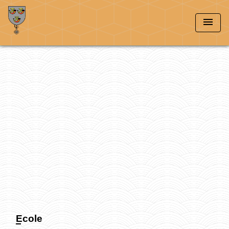
menu
Ecole