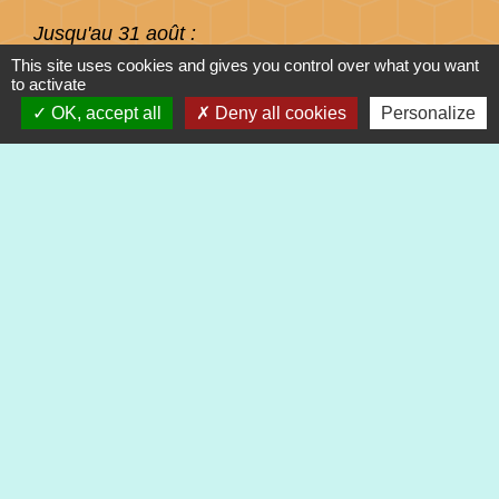
Jusqu'au 31 août :
Lundi : 8h à 15h
This site uses cookies and gives you control over what you want
to activate
Mardi : 8h à 15h
OK, accept all
Deny all cookies
Personalize
Mercredi : 8h à 15h
Jeudi : 8h à 15h
Vendredi : 8h à 12h
Liens
Préfecture du Haut-Rhin
Collectivité Européenne d'Alsace
Région Grand Est
Mentions légales
-
Politique de confidentialité
-