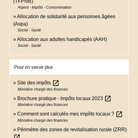
(TFPNB)
Argent - Impôts - Consommation
Allocation de solidarité aux personnes âgées
(Aspa)
Social - Santé
Allocation aux adultes handicapés (AAH)
Social - Santé
Pour en savoir plus
open_in_new
Site des impôts
Ministère chargé des finances
open_in_new
Brochure pratique - Impôts locaux 2023
Ministère chargé des finances
open_in_new
Comment sont calculés mes impôts locaux ?
Ministère chargé des finances
Périmètre des zones de revitalisation rurale (ZRR)
open_in_new