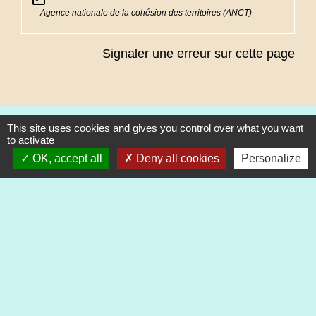
Agence nationale de la cohésion des territoires (ANCT)
Signaler une erreur sur cette page
This site uses cookies and gives you control over what you want
to activate
Contacts
OK, accept all
Deny all cookies
Personalize
Commune de Heimsbrunn
11 rue de Belfort
68990 Heimsbrunn - FRANCE
+33 3 89 81 90 34
Mail : mairie@heimsbrunn.fr
Horaires d'ouverture
: