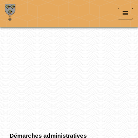
menu
Démarches administratives