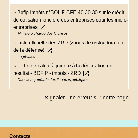
Bofip-Impôts n°BOI-IF-CFE-40-30-30 sur le crédit
de cotisation foncière des entreprises pour les micro-
open_in_new
entreprises
Ministère chargé des finances
Liste officielle des ZRD (zones de restructuration
open_in_new
de la défense)
Legifrance
Fiche de calcul à joindre à la déclaration de
open_in_new
résultat - BOFIP - impôts - ZRD
Direction générale des finances publiques
Signaler une erreur sur cette page
Contacts