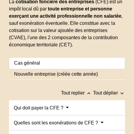
La
cotisation foncière des entreprises
(CFE) est un
impôt local dû par
toute entreprise et personne
exerçant une activité professionnelle non salariée
,
sauf exonération éventuelle. Elle constitue avec la
cotisation sur la valeur ajoutée des entreprises
(CVAE), l'une des 2 composantes de la contribution
économique territoriale (CET).
Cas général
Nouvelle entreprise (créée cette année)
keyboard_arrow_up
keyboard_arrow_down
Tout replier
Tout déplier
Qui doit payer la CFE ?
Quelles sont les exonérations de CFE ?