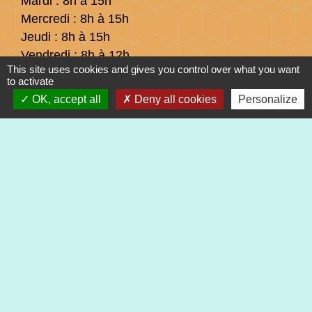
Mardi : 8h à 15h
Mercredi : 8h à 15h
Jeudi : 8h à 15h
Vendredi : 8h à 12h
This site uses cookies and gives you control over what you want
to activate
OK, accept all
Deny all cookies
Personalize
Liens
Préfecture du Haut-Rhin
Collectivité Européenne d'Alsace
Région Grand Est
Mentions légales
-
Politique de confidentialité
-
Accessibilité
-
Plan du site
-
Gestion des cookies