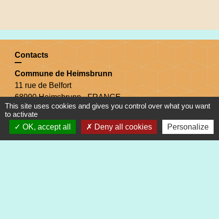
Contacts
Commune de Heimsbrunn
11 rue de Belfort
68990 Heimsbrunn - FRANCE
This site uses cookies and gives you control over what you want
+33 3 89 81 90 34
to activate
OK, accept all
Deny all cookies
Personalize
Mail : mairie@heimsbrunn.fr
Horaires d'ouverture
:
Jusqu'au 31 août :
Lundi : 8h à 15h
Mardi : 8h à 15h