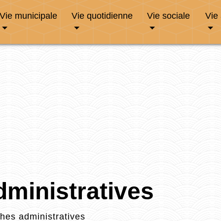
Vie municipale
Vie quotidienne
Vie sociale
Vie
ministratives
es administratives