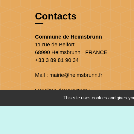
Contacts
Commune de Heimsbrunn
11 rue de Belfort
68990 Heimsbrunn - FRANCE
+33 3 89 81 90 34
Mail : mairie@heimsbrunn.fr
Horaires d'ouverture
:
This site uses cookies and gives you
Jusqu'au 31 août :
Lundi : 8h à 15h
Mardi : 8h à 15h
Mercredi : 8h à 15h