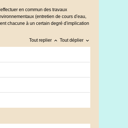
d'effectuer en commun des travaux
nvironnementaux (entretien de cours d'eau,
dent chacune à un certain degré d'implication
keyboard_arrow_up
keyboard_arrow_down
Tout replier
Tout déplier