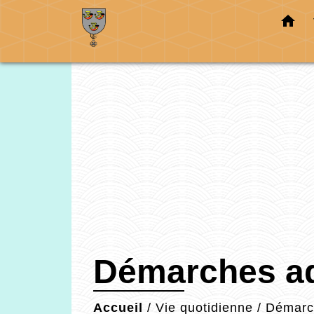
home
Démarches ad
Accueil
/
Vie quotidienne
/
Démarch