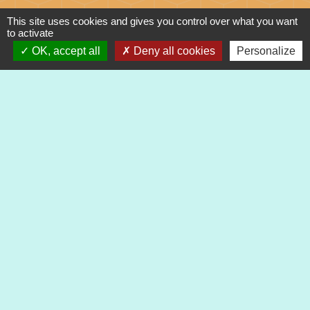
Mail : mairie@heimsbrunn.fr
This site uses cookies and gives you control over what you want
to activate
OK, accept all
Deny all cookies
Personalize
Horaires d'ouverture
:
Jusqu'au 31 août :
Lundi : 8h à 15h
Mardi : 8h à 15h
Mercredi : 8h à 15h
Jeudi : 8h à 15h
Vendredi : 8h à 12h
Liens
Préfecture du Haut-Rhin