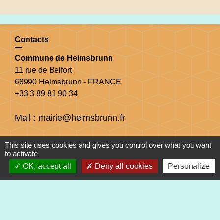
Contacts
Commune de Heimsbrunn
11 rue de Belfort
68990 Heimsbrunn - FRANCE
+33 3 89 81 90 34
Mail : mairie@heimsbrunn.fr
Horaires d'ouverture
:
This site uses cookies and gives you control over what you want
to activate
OK, accept all
Deny all cookies
Personalize
Jusqu'au 31 août :
Lundi : 8h à 15h
Mardi : 8h à 15h
Mercredi : 8h à 15h
Jeudi : 8h à 15h