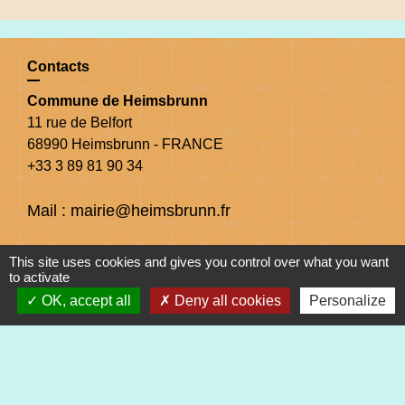
Contacts
Commune de Heimsbrunn
11 rue de Belfort
68990 Heimsbrunn - FRANCE
+33 3 89 81 90 34
Mail : mairie@heimsbrunn.fr
Horaires d'ouverture
:
This site uses cookies and gives you control over what you want
to activate
OK, accept all
Deny all cookies
Personalize
Jusqu'au 31 août :
Lundi : 8h à 15h
Mardi : 8h à 15h
Mercredi : 8h à 15h
Jeudi : 8h à 15h