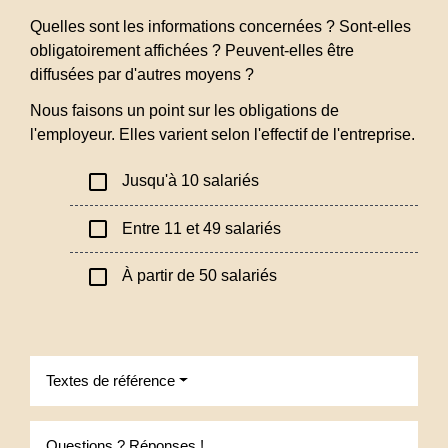
Quelles sont les informations concernées ? Sont-elles
obligatoirement affichées ? Peuvent-elles être
diffusées par d'autres moyens ?
Nous faisons un point sur les obligations de
l'employeur. Elles varient selon l'effectif de l'entreprise.
check_box_outline_blank
Jusqu'à 10 salariés
check_box_outline_blank
Entre 11 et 49 salariés
check_box_outline_blank
À partir de 50 salariés
Textes de référence
Questions ? Réponses !