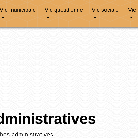
Vie municipale
Vie quotidienne
Vie sociale
Vie
ministratives
es administratives