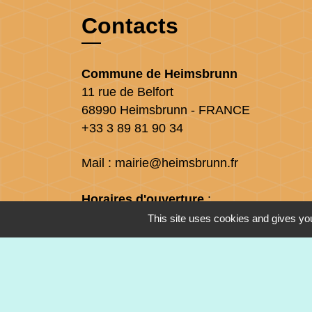
Contacts
Commune de Heimsbrunn
11 rue de Belfort
68990 Heimsbrunn - FRANCE
+33 3 89 81 90 34
Mail : mairie@heimsbrunn.fr
Horaires d'ouverture
:
This site uses cookies and gives you
Jusqu'au 31 août :
Lundi : 8h à 15h
Mardi : 8h à 15h
Mercredi : 8h à 15h
Jeudi : 8h à 15h