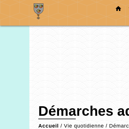
home
Démarches ad
Accueil
/
Vie quotidienne
/
Démarch