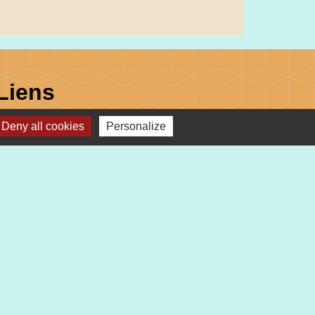
Liens
Deny all cookies
Personalize
Préfecture du Haut-Rhin
Collectivité Européenne d'Alsace
Région Grand Est