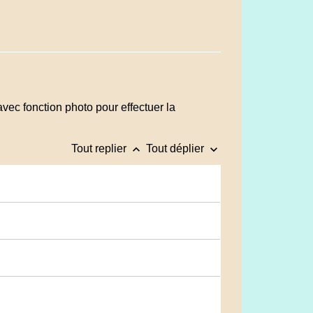
ec fonction photo pour effectuer la
keyboard_arrow_up
keyboard_arrow_down
Tout replier
Tout déplier