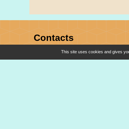
Contacts
This site uses cookies and gives you
Commune de Heimsbrunn
11 rue de Belfort
68990 Heimsbrunn - FRANCE
+33 3 89 81 90 34
Mail : mairie@heimsbrunn.fr
Horaires d'ouverture
:
Jusqu'au 31 août :