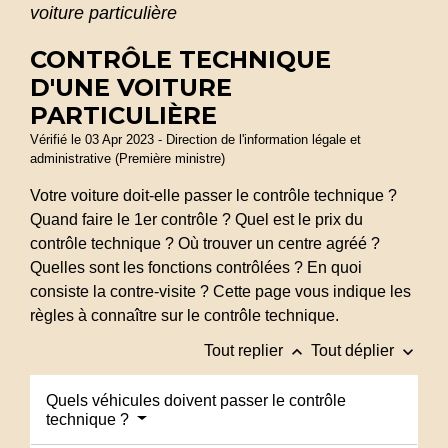
voiture particulière
CONTRÔLE TECHNIQUE
D'UNE VOITURE
PARTICULIÈRE
Vérifié le 03 Apr 2023 - Direction de l'information légale et
administrative (Première ministre)
Votre voiture doit-elle passer le contrôle technique ?
Quand faire le 1
er
contrôle ? Quel est le prix du
contrôle technique ? Où trouver un centre agréé ?
Quelles sont les fonctions contrôlées ? En quoi
consiste la contre-visite ? Cette page vous indique les
règles à connaître sur le contrôle technique.
keyboard_arrow_up
keyboard_arrow_down
Tout replier
Tout déplier
Quels véhicules doivent passer le contrôle
technique ?