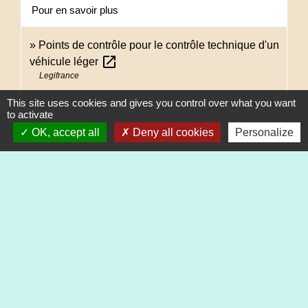
Pour en savoir plus
Points de contrôle pour le contrôle technique d'un
open_in_new
véhicule léger
Legifrance
This site uses cookies and gives you control over what you want
to activate
Signaler une erreur sur cette page
OK, accept all
Deny all cookies
Personalize
Contacts
Commune de Heimsbrunn
11 rue de Belfort
68990 Heimsbrunn - FRANCE
+33 3 89 81 90 34