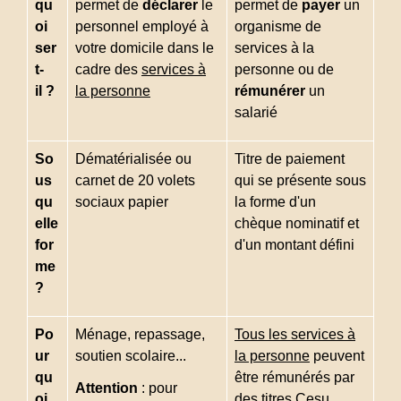
qu
permet de
déclarer
le
permet de
payer
un
oi
personnel employé à
organisme de
ser
votre domicile dans le
services à la
t-
cadre des
services à
personne ou de
il ?
la personne
rémunérer
un
salarié
So
Dématérialisée ou
Titre de paiement
us
carnet de 20 volets
qui se présente sous
qu
sociaux papier
la forme d'un
elle
chèque nominatif et
for
d'un montant défini
me
?
Po
Ménage, repassage,
Tous les services à
ur
soutien scolaire...
la personne
peuvent
qu
être rémunérés par
Attention
: pour
oi
des titres Cesu