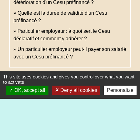
détérioration d'un Cesu préfinancé ?
Quelle est la durée de validité d'un Cesu
préfinancé ?
Particulier employeur : à quoi sert le Cesu
déclaratif et comment y adhérer ?
Un particulier employeur peut-il payer son salarié
avec un Cesu préfinancé ?
This site uses cookies and gives you control over what you want
Pour en savoir plus
to activate
OK, accept all
Deny all cookies
Personalize
open_in_new
Site des services à la personne
Ministère chargé des finances
Site officiel du particulier employeur et du salarié
open_in_new
Urssaf Caisse nationale (ex-Acoss)
open_in_new
Site du Cesu