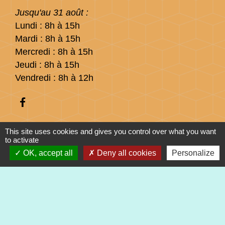
Jusqu'au 31 août :
Lundi : 8h à 15h
Mardi : 8h à 15h
Mercredi : 8h à 15h
Jeudi : 8h à 15h
Vendredi : 8h à 12h
This site uses cookies and gives you control over what you want
to activate
Liens
OK, accept all
Deny all cookies
Personalize
Préfecture du Haut-Rhin
Collectivité Européenne d'Alsace
Région Grand Est
Mentions légales
-
Politique de confidentialité
-