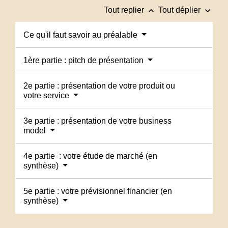
keyboard_arrow_up
keyboard_arrow_down
Tout replier
Tout déplier
Ce qu'il faut savoir au préalable
1ère partie : pitch de présentation
2e partie : présentation de votre produit ou
votre service
3e partie : présentation de votre business
model
4e partie : votre étude de marché (en
synthèse)
5e partie : votre prévisionnel financier (en
synthèse)