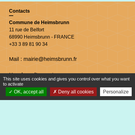
Contacts
Commune de Heimsbrunn
11 rue de Belfort
68990 Heimsbrunn - FRANCE
+33 3 89 81 90 34
Mail : mairie@heimsbrunn.fr
Horaires d'ouverture
:
This site uses cookies and gives you control over what you want
to activate
Jusqu'au 31 août :
OK, accept all
Deny all cookies
Personalize
Lundi : 8h à 15h
Mardi : 8h à 15h
Mercredi : 8h à 15h
Jeudi : 8h à 15h
Vendredi : 8h à 12h