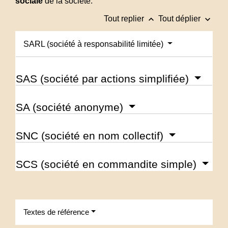
sociale
de la société.
keyboard_arrow_up
keyboard_arrow_down
Tout replier
Tout déplier
SARL (société à responsabilité limitée)
SAS (société par actions simplifiée)
SA (société anonyme)
SNC (société en nom collectif)
SCS (société en commandite simple)
Textes de référence