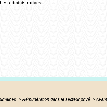
es administratives
humaines
>
Rémunération dans le secteur privé
>
Avant