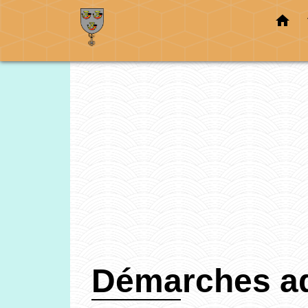
home
Démarches ad