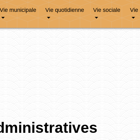
Vie municipale
Vie quotidienne
Vie sociale
Vie
ministratives