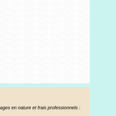
ages en nature et frais professionnels :