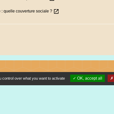
open_in_new
 : quelle couverture sociale ?
 control over what you want to activate
OK, accept all