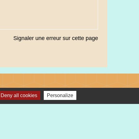
Signaler une erreur sur cette page
Liens
Deny all cookies
Personalize
Préfecture du Haut-Rhin
Collectivité Européenne d'Alsace
Région Grand Est