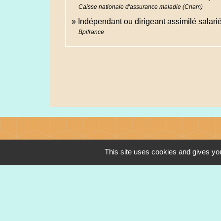
Caisse nationale d'assurance maladie (Cnam)
Indépendant ou dirigeant assimilé salarié
Bpifrance
Contacts
This site uses cookies and gives you
Commune de Heimsbrunn
11 rue de Belfort
68990 Heimsbrunn - FRANCE
+33 3 89 81 90 34