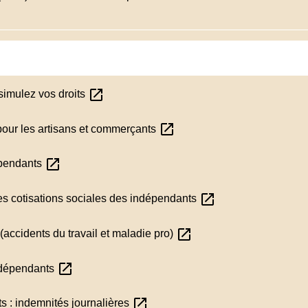
open_in_new
 simulez vos droits
open_in_new
 pour les artisans et commerçants
open_in_new
dépendants
open_in_new
es cotisations sociales des indépendants
open_in_new
(accidents du travail et maladie pro)
open_in_new
indépendants
open_in_new
s : indemnités journalières