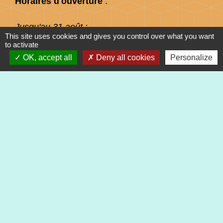
Horaires d'ouverture
:
Jusqu'au 31 août :
This site uses cookies and gives you control over what you want
Lundi : 8h à 15h
to activate
Mardi : 8h à 15h
OK, accept all
Deny all cookies
Personalize
Mercredi : 8h à 15h
Jeudi : 8h à 15h
Vendredi : 8h à 12h
Liens
Préfecture du Haut-Rhin
Collectivité Européenne d'Alsace
Région Grand Est