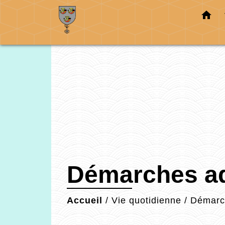
home
Démarches ad
Accueil
/
Vie quotidienne
/
Démarch