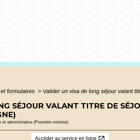
 et formulaires
>
Valider un visa de long séjour valant ti
NG SÉJOUR VALANT TITRE DE SÉJO
GNE)
le et administrative (Première ministre)
open_in_new
Accéder au service en ligne