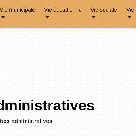
Vie municipale
Vie quotidienne
Vie sociale
Vie
ministratives
es administratives