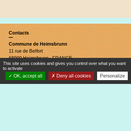
Contacts
Commune de Heimsbrunn
11 rue de Belfort
68990 Heimsbrunn - FRANCE
This site uses cookies and gives you control over what you want
+33 3 89 81 90 34
to activate
OK, accept all
Deny all cookies
Personalize
Mail : mairie@heimsbrunn.fr
Horaires d'ouverture
:
Jusqu'au 31 août :
Lundi : 8h à 15h
Mardi : 8h à 15h