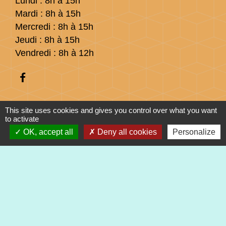
Lundi : 8h à 15h
Mardi : 8h à 15h
Mercredi : 8h à 15h
Jeudi : 8h à 15h
Vendredi : 8h à 12h
This site uses cookies and gives you control over what you want
Liens
to activate
OK, accept all
Deny all cookies
Personalize
Préfecture du Haut-Rhin
Collectivité Européenne d'Alsace
Région Grand Est
Mentions légales
-
Politique de confidentialité
-
Accessibilité
-
Plan du site
-
Gestion des cookies