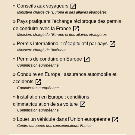
open_in_new
Conseils aux voyageurs
Ministère chargé de l'Europe et des affaires étrangères
Pays pratiquant l'échange réciproque des permis
open_in_new
de conduire avec la France
Ministère chargé de l'Europe et des affaires étrangères
open_in_new
Permis international : récapitulatif par pays
Ministère chargé de l'intérieur
open_in_new
Permis de conduire en Europe
Commission européenne
Conduire en Europe : assurance automobile et
open_in_new
accidents
Commission européenne
Installation en Europe : conditions
open_in_new
d'immatriculation de sa voiture
Commission européenne
open_in_new
Louer un véhicule dans l'Union européenne
Centre européen des consommateurs France