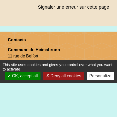
Signaler une erreur sur cette page
Contacts
Commune de Heimsbrunn
11 rue de Belfort
68990 Heimsbrunn - FRANCE
This site uses cookies and gives you control over what you want
+33 3 89 81 90 34
to activate
OK, accept all
Deny all cookies
Personalize
Mail : mairie@heimsbrunn.fr
Horaires d'ouverture
:
Jusqu'au 31 août :
Lundi : 8h à 15h