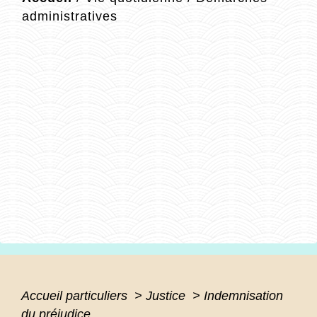
administratives
Accueil particuliers
>
Justice
>
Indemnisation
du préjudice