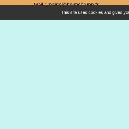
Mail : mairie@heimsbrunn.fr
This site uses cookies and gives you
Horaires d'ouverture
:
Jusqu'au 31 août :
Lundi : 8h à 15h
Mardi : 8h à 15h
Mercredi : 8h à 15h
Jeudi : 8h à 15h
Vendredi : 8h à 12h
Mentions légales
-
Politique de confidenti