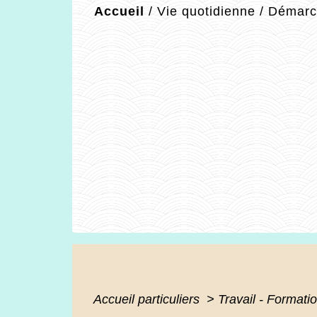
Accueil
/
Vie quotidienne
/
Démarch
Accueil particuliers
>
Travail - Formati