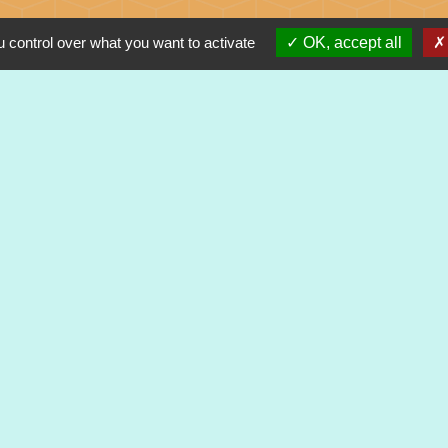
 control over what you want to activate
OK, accept all
alité
-
Accessibilité
-
Plan du site
-
Gestion des cookie
Site créé en partenariat avec Réseau des Communes