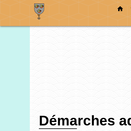
home
Démarches ad