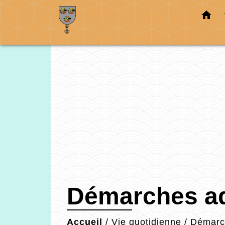
home
Démarches ad
Accueil
/
Vie quotidienne
/
Démarch