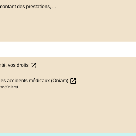
montant des prestations, ...
open_in_new
nté, vos droits
open_in_new
n des accidents médicaux (Oniam)
aux (Oniam)