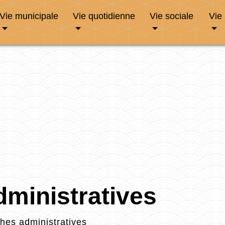
Vie municipale
Vie quotidienne
Vie sociale
Vie
ministratives
es administratives