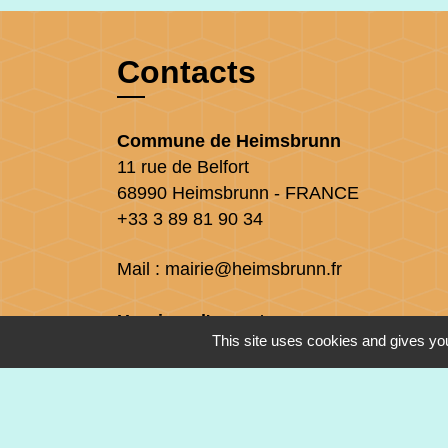
Contacts
Commune de Heimsbrunn
11 rue de Belfort
68990 Heimsbrunn - FRANCE
+33 3 89 81 90 34
Mail : mairie@heimsbrunn.fr
Horaires d'ouverture
:
This site uses cookies and gives you
Jusqu'au 31 août :
Lundi : 8h à 15h
Mardi : 8h à 15h