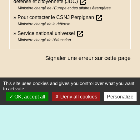
open_in_new
défense et citoyenneté (JDC)
Ministère chargé de l'Europe et des affaires étrangères
open_in_new
Pour contacter le CSNJ Perpignan
Ministère chargé de la défense
open_in_new
Service national universel
Ministère chargé de l'éducation
Signaler une erreur sur cette page
This site uses cookies and gives you control over what you want
to activate
OK, accept all
Deny all cookies
Personalize
Contacts
Commune de Heimsbrunn
11 rue de Belfort
68990 Heimsbrunn - FRANCE
+33 3 89 81 90 34