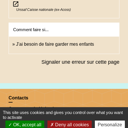
open_in_new
Urssaf Caisse nationale (ex-Acoss)
Comment faire si...
J'ai besoin de faire garder mes enfants
Signaler une erreur sur cette page
Contacts
Commune de Heimsbrunn
This site uses cookies and gives you control over what you want
11 rue de Belfort
to activate
68990 Heimsbrunn - FRANCE
OK, accept all
Deny all cookies
Personalize