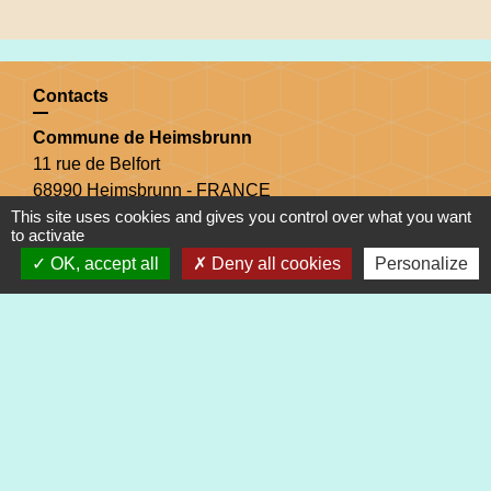
Contacts
Commune de Heimsbrunn
11 rue de Belfort
68990 Heimsbrunn - FRANCE
This site uses cookies and gives you control over what you want
+33 3 89 81 90 34
to activate
OK, accept all
Deny all cookies
Personalize
Mail : mairie@heimsbrunn.fr
Horaires d'ouverture
:
Jusqu'au 31 août :
Lundi : 8h à 15h
Mardi : 8h à 15h
Mercredi : 8h à 15h