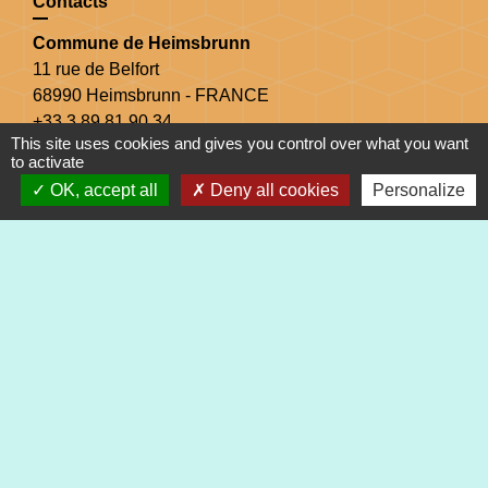
Contacts
Commune de Heimsbrunn
11 rue de Belfort
68990 Heimsbrunn - FRANCE
+33 3 89 81 90 34
This site uses cookies and gives you control over what you want
to activate
Mail : mairie@heimsbrunn.fr
OK, accept all
Deny all cookies
Personalize
Horaires d'ouverture
:
Jusqu'au 31 août :
Lundi : 8h à 15h
Mardi : 8h à 15h
Mercredi : 8h à 15h
Jeudi : 8h à 15h
Vendredi : 8h à 12h