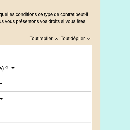
uelles conditions ce type de contrat peut-il
ous vous présentons vos droits si vous êtes
keyboard_arrow_up
keyboard_arrow_down
Tout replier
Tout déplier
e) ?