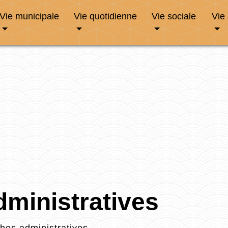
Vie municipale
Vie quotidienne
Vie sociale
Vie
ministratives
es administratives