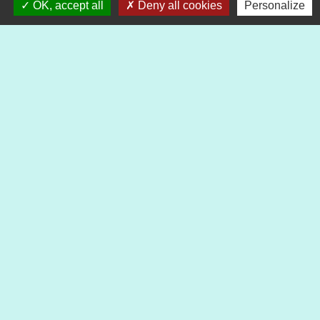
OK, accept all
Deny all cookies
Personalize
Contacts
Commune de Heimsbrunn
11 rue de Belfort
68990 Heimsbrunn - FRANCE
+33 3 89 81 90 34
Mail : mairie@heimsbrunn.fr
Horaires d'ouverture
:
Jusqu'au 31 août :
Lundi : 8h à 15h
Mardi : 8h à 15h
Mercredi : 8h à 15h
Jeudi : 8h à 15h
Vendredi : 8h à 12h