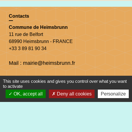
Contacts
Commune de Heimsbrunn
11 rue de Belfort
68990 Heimsbrunn - FRANCE
+33 3 89 81 90 34
Mail : mairie@heimsbrunn.fr
Horaires d'ouverture
:
This site uses cookies and gives you control over what you want
to activate
Jusqu'au 31 août :
OK, accept all
Deny all cookies
Personalize
Lundi : 8h à 15h
Mardi : 8h à 15h
Mercredi : 8h à 15h
Jeudi : 8h à 15h