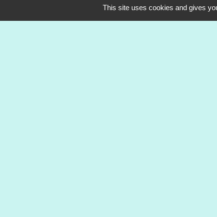
11 rue de Belfort
This site uses cookies and gives you
68990 Heimsbrunn - FRANCE
+33 3 89 81 90 34
Mail : mairie@heimsbrunn.fr
Horaires d'ouverture
:
Jusqu'au 31 août :
Lundi : 8h à 15h
Mardi : 8h à 15h
Mercredi : 8h à 15h
Jeudi : 8h à 15h
Vendredi : 8h à 12h
Mentions légales
-
Politique de confidenti