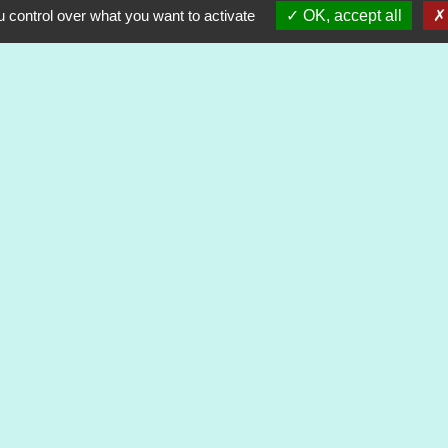
 control over what you want to activate
OK, accept all
alité
-
Accessibilité
-
Plan du site
-
Gestion des cookie