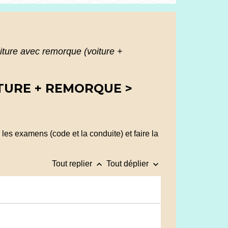
iture avec remorque (voiture +
ITURE + REMORQUE >
les examens (code et la conduite) et faire la
keyboard_arrow_up
keyboard_arrow_down
Tout replier
Tout déplier