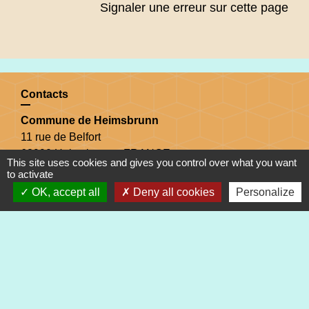
Signaler une erreur sur cette page
Contacts
Commune de Heimsbrunn
11 rue de Belfort
68990 Heimsbrunn - FRANCE
This site uses cookies and gives you control over what you want
+33 3 89 81 90 34
to activate
OK, accept all
Deny all cookies
Personalize
Mail : mairie@heimsbrunn.fr
Horaires d'ouverture
:
Jusqu'au 31 août :
Lundi : 8h à 15h