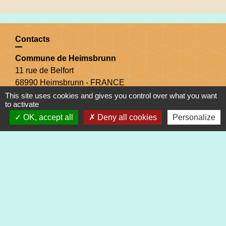
Contacts
Commune de Heimsbrunn
11 rue de Belfort
68990 Heimsbrunn - FRANCE
+33 3 89 81 90 34
This site uses cookies and gives you control over what you want
to activate
OK, accept all
Deny all cookies
Personalize
Mail : mairie@heimsbrunn.fr
Horaires d'ouverture
:
Jusqu'au 31 août :
Lundi : 8h à 15h
Mardi : 8h à 15h
Mercredi : 8h à 15h
Jeudi : 8h à 15h