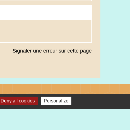
Signaler une erreur sur cette page
Liens
Deny all cookies
Personalize
Préfecture du Haut-Rhin