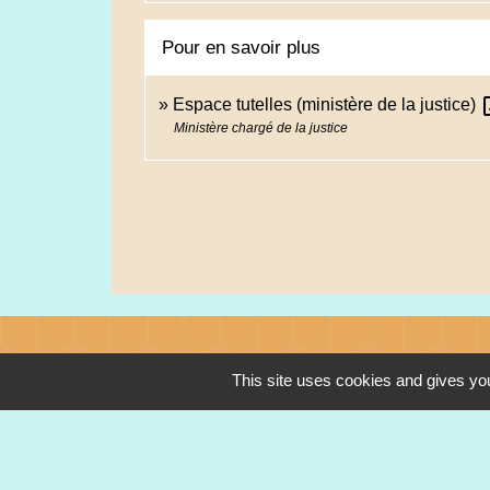
Pour en savoir plus
open
Espace tutelles (ministère de la justice)
Ministère chargé de la justice
Contacts
This site uses cookies and gives you
Commune de Heimsbrunn
11 rue de Belfort