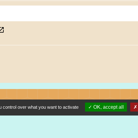
_in_new
 control over what you want to activate
OK, accept all