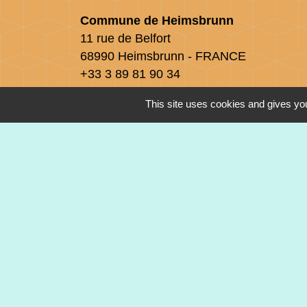
Commune de Heimsbrunn
11 rue de Belfort
68990 Heimsbrunn - FRANCE
+33 3 89 81 90 34
This site uses cookies and gives you
Mail : mairie@heimsbrunn.fr
Horaires d'ouverture
:
Jusqu'au 31 août :
Lundi : 8h à 15h
Mardi : 8h à 15h
Mercredi : 8h à 15h
Jeudi : 8h à 15h
Vendredi : 8h à 12h