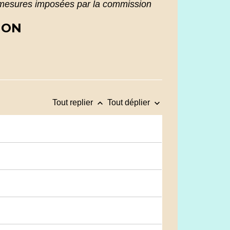
mesures imposées par la commission
ION
keyboard_arrow_up
keyboard_arrow_down
Tout replier
Tout déplier