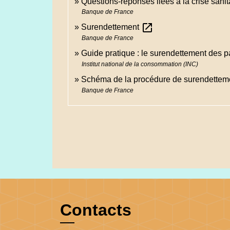
Questions-réponses liées à la crise sanit
Banque de France
open_in_new
Surendettement
Banque de France
Guide pratique : le surendettement des pa
Institut national de la consommation (INC)
Schéma de la procédure de surendettem
Banque de France
Contacts