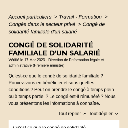
Accueil particuliers
>
Travail - Formation
>
Congés dans le secteur privé
>
Congé de
solidarité familiale d'un salarié
CONGÉ DE SOLIDARITÉ
FAMILIALE D'UN SALARIÉ
Vérifié le 17 Mar 2023 - Direction de l'information légale et
administrative (Première ministre)
Qu'est-ce que le congé de solidarité familiale ?
Pouvez-vous en bénéficier et sous quelles
conditions ? Peut-on prendre le congé à temps plein
ou à temps partiel ? Le congé est-il rémunéré ? Nous
vous présentons les informations à connaître.
keyboard_arrow_up
keyboard_arrow_down
Tout replier
Tout déplier
Qu'est-ce que le congé de solidarité