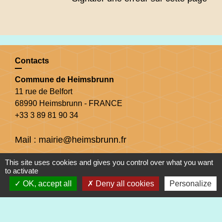
Contacts
Commune de Heimsbrunn
11 rue de Belfort
68990 Heimsbrunn - FRANCE
+33 3 89 81 90 34
Mail : mairie@heimsbrunn.fr
This site uses cookies and gives you control over what you want
Horaires d'ouverture
:
to activate
OK, accept all
Deny all cookies
Personalize
Jusqu'au 31 août :
Lundi : 8h à 15h
Mardi : 8h à 15h