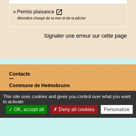
open_in_new
Permis plaisance
Ministère chargé de la mer et de la pêche
Signaler une erreur sur cette page
Contacts
Commune de Heimsbrunn
11 rue de Belfort
This site uses cookies and gives you control over what you want
68990 Heimsbrunn - FRANCE
to activate
+33 3 89 81 90 34
OK, accept all
Deny all cookies
Personalize
Mail : mairie@heimsbrunn.fr