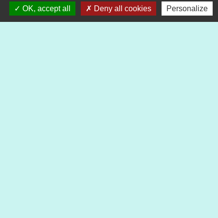
Horaires d'ouverture
:
OK, accept all
Deny all cookies
Personalize
Jusqu'au 31 août :
Lundi : 8h à 15h
Mardi : 8h à 15h
Mercredi : 8h à 15h
Jeudi : 8h à 15h
Vendredi : 8h à 12h
Liens
Préfecture du Haut-Rhin
Collectivité Européenne d'Alsace
Région Grand Est