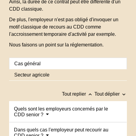
Ainsi, la durée de ce contrat peut être différente d'un
CDD classique.
De plus, l'employeur n'est pas obligé d'invoquer un
motif classique de recours au CDD comme
l'accroissement temporaire d'activité par exemple.
Nous faisons un point sur la réglementation.
Cas général
Secteur agricole
keyboard_arrow_up
keyboard_arrow_down
Tout replier
Tout déplier
Quels sont les employeurs concernés par le
CDD senior ?
Dans quels cas l'employeur peut recourir au
CDD senior ?