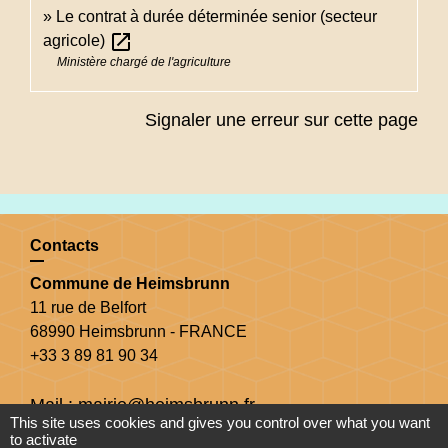
Le contrat à durée déterminée senior (secteur
open_in_new
agricole)
Ministère chargé de l'agriculture
Signaler une erreur sur cette page
Contacts
Commune de Heimsbrunn
11 rue de Belfort
68990 Heimsbrunn - FRANCE
+33 3 89 81 90 34
Mail : mairie@heimsbrunn.fr
This site uses cookies and gives you control over what you want
to activate