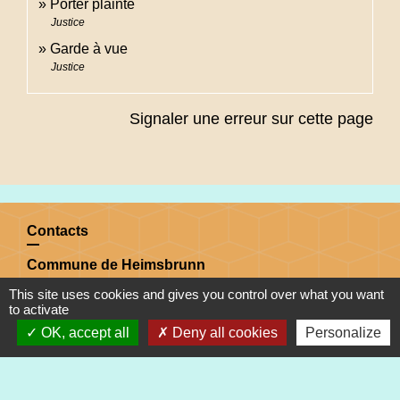
Porter plainte
Justice
Garde à vue
Justice
Signaler une erreur sur cette page
Contacts
Commune de Heimsbrunn
11 rue de Belfort
This site uses cookies and gives you control over what you want
68990 Heimsbrunn - FRANCE
to activate
+33 3 89 81 90 34
OK, accept all
Deny all cookies
Personalize
Mail : mairie@heimsbrunn.fr