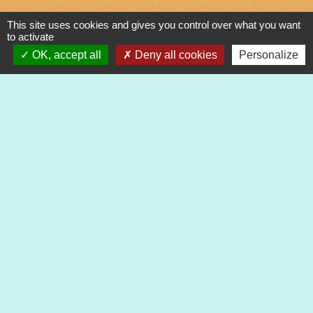
Mail : mairie@heimsbrunn.fr
This site uses cookies and gives you control over what you want
to activate
OK, accept all
Deny all cookies
Personalize
Horaires d'ouverture
:
Jusqu'au 31 août :
Lundi : 8h à 15h
Mardi : 8h à 15h
Mercredi : 8h à 15h
Jeudi : 8h à 15h
Vendredi : 8h à 12h
Liens
Préfecture du Haut-Rhin