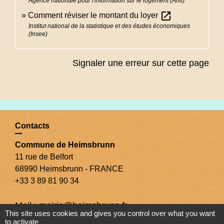
Agence nationale pour l'information sur le logement (Anil)
open_in_new
Comment réviser le montant du loyer
Institut national de la statistique et des études économiques
(Insee)
Signaler une erreur sur cette page
Contacts
Commune de Heimsbrunn
11 rue de Belfort
68990 Heimsbrunn - FRANCE
+33 3 89 81 90 34
Mail : mairie@heimsbrunn.fr
This site uses cookies and gives you control over what you want
to activate