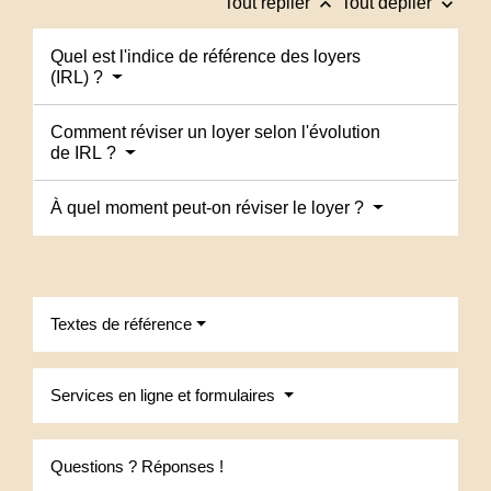
keyboard_arrow_up
keyboard_arrow_down
Tout replier
Tout déplier
Quel est l'indice de référence des loyers
(IRL) ?
Comment réviser un loyer selon l'évolution
de IRL ?
À quel moment peut-on réviser le loyer ?
Textes de référence
Services en ligne et formulaires
Questions ? Réponses !