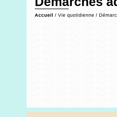
Démarches ad
Accueil
/
Vie quotidienne
/
Démarch