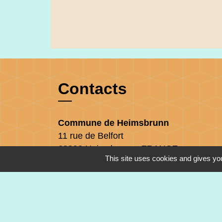
Contacts
Commune de Heimsbrunn
11 rue de Belfort
68990 Heimsbrunn - FRANCE
This site uses cookies and gives you
+33 3 89 81 90 34
Mail : mairie@heimsbrunn.fr
Horaires d'ouverture
: