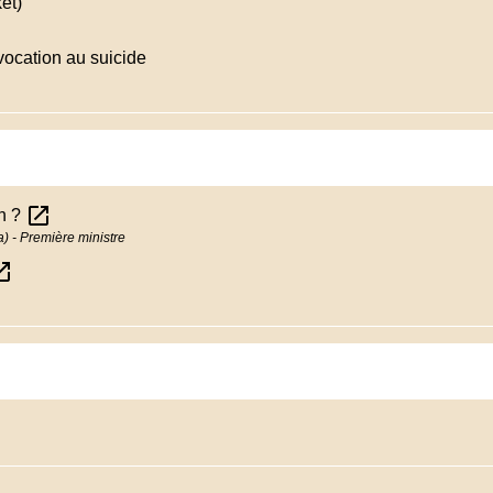
et)
vocation au suicide
open_in_new
on ?
la) - Première ministre
in_new