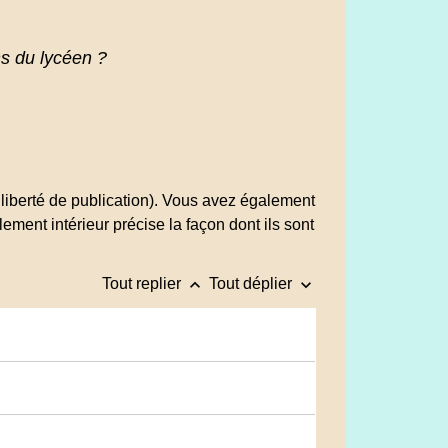
ns du lycéen ?
 liberté de publication). Vous avez également
ement intérieur précise la façon dont ils sont
keyboard_arrow_up
keyboard_arrow_down
Tout replier
Tout déplier